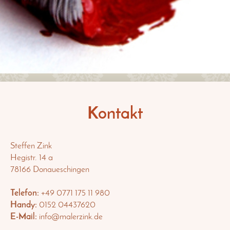
Leidenschaft zur Farbe
Kontakt
Steffen Zink
Hegistr.
14 a
78166
Donaueschingen
Telefon:
+49 0771 175 11 980
Handy:
0152 04437620
E-Mail:
info@malerzink.de